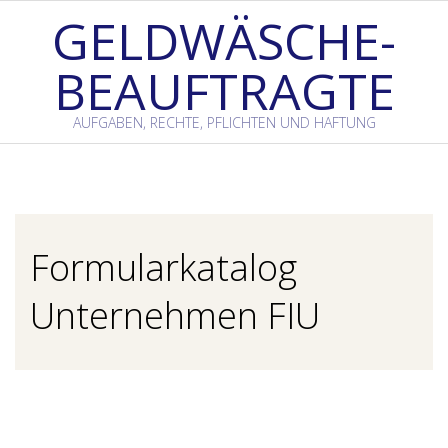
Skip
GELDWÄSCHE-
to
BEAUFTRAGTE
content
AUFGABEN, RECHTE, PFLICHTEN UND HAFTUNG
Primary
Navigation
Menu
Formularkatalog
Unternehmen FIU