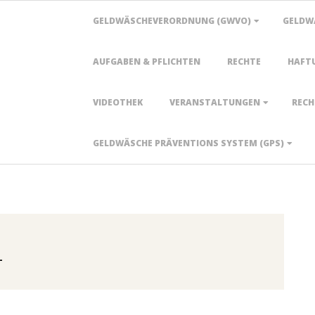
Primary
GELDWÄSCHEVERORDNUNG (GWVO)
GELDW
Navigation
Menu
AUFGABEN & PFLICHTEN
RECHTE
HAFT
VIDEOTHEK
VERANSTALTUNGEN
RECH
GELDWÄSCHE PRÄVENTIONS SYSTEM (GPS)
L