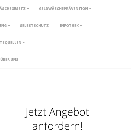
ÄSCHEGESETZ
GELDWÄSCHEPRÄVENTION
UNG
SELBSTSCHUTZ
INFOTHEK
TSQUELLEN
ÜBER UNS
Jetzt Angebot
anfordern!