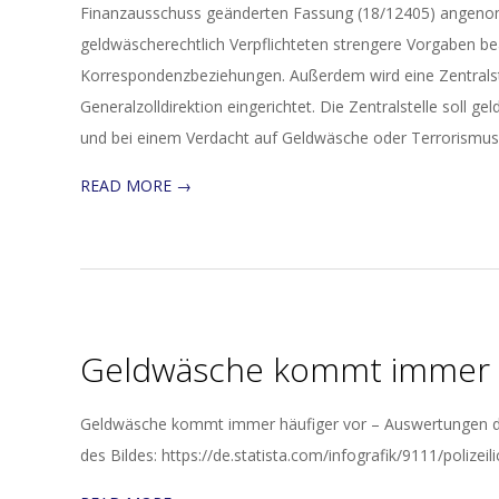
Finanzausschuss geänderten Fassung (18/12405) angenom
geldwäscherechtlich Verpflichteten strengere Vorgaben b
Korrespondenzbeziehungen. Außerdem wird eine Zentralste
Generalzolldirektion eingerichtet. Die Zentralstelle soll
und bei einem Verdacht auf Geldwäsche oder Terrorismusf
READ MORE →
Geldwäsche kommt immer h
2017-
Geldwäsche kommt immer häufiger vor – Auswertungen de
04-
des Bildes: https://de.statista.com/infografik/9111/polize
26