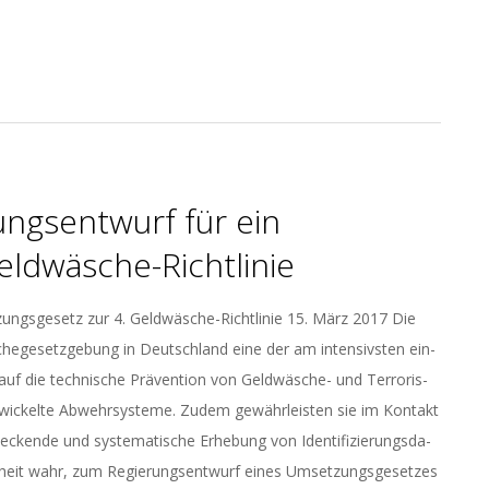
ngsentwurf für ein
ldwäsche-Richtlinie
ungs­ge­setz zur 4. Geld­wä­sche-Richt­li­nie 15. März 2017 Die
sche­ge­setz­ge­bung in Deutsch­land eine der am in­ten­sivs­ten ein­
 auf die tech­ni­sche Prä­ven­ti­on von Geld­wä­sche- und Ter­ro­ris­
ent­wi­ckel­te Ab­wehr­sys­te­me. Zudem ge­währ­leis­ten sie im Kon­takt
­cken­de und sys­te­ma­ti­sche Er­he­bung von Iden­ti­fi­zie­rungs­da­
­heit wahr, zum Re­gie­rungs­ent­wurf eines Um­set­zungs­ge­set­zes