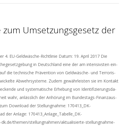
h­me zum Um­set­zungs­ge­setz der
der 4. EU-Geld­wä­sche-Richt­li­nie Datum: 19. April 2017 Die
sche­ge­setz­ge­bung in Deutsch­land eine der am in­ten­sivs­ten ein­
 auf die tech­ni­sche Prä­ven­ti­on von Geld­wä­sche- und Ter­ro­ris­
ent­wi­ckel­te Ab­wehr­sys­te­me. Zudem ge­währ­leis­ten sie im Kon­takt
­cken­de und sys­te­ma­ti­sche Er­he­bung von Iden­ti­fi­zie­rungs­da­
heit wahr, an­läss­lich der An­hö­rung im Bun­des­tags-Fi­nanz­aus­
ier zum Download der Stellungnahme: 170413_DK-
d der Anlage: 170413_Anlage_Tabelle_DK-
-dk.de/themen/stellungnahmen/aktualisierte-stellungnahme-