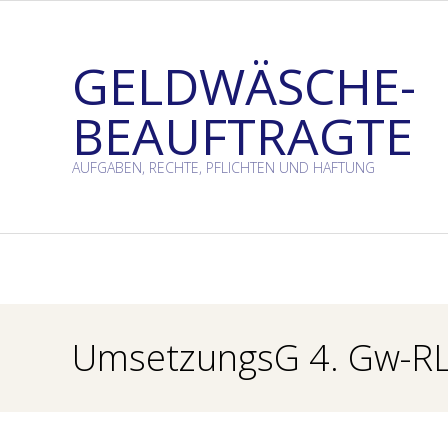
Skip
to
GELDWÄSCHE-
content
BEAUFTRAGTE
AUFGABEN, RECHTE, PFLICHTEN UND HAFTUNG
UmsetzungsG 4. Gw-R