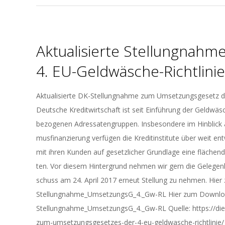
Ak­tua­li­sier­te Stel­lung­na
4. EU-Geld­wä­sche-Richt­li­nie
2017-
Ak­tua­li­sier­te DK-Stel­lung­nah­me zum Um­set­zungs­ge­setz 
04-
Deut­sche Kre­dit­wirt­schaft ist seit Ein­füh­rung der Geld­wä­
20
be­zo­ge­nen Adres­sa­ten­grup­pen. Ins­be­son­de­re im Hin­blick
mus­fi­nan­zie­rung ver­fü­gen die Kre­dit­in­sti­tu­te über weit 
mit ihren Kun­den auf ge­setz­li­cher Grund­la­ge eine flä­chen­de
ten. Vor die­sem Hin­ter­grund neh­men wir gern die Ge­le­gen­
schuss am 24. April 2017 er­neut Stel­lung zu neh­men. H
Stellungnahme_UmsetzungsG_4._Gw-RL Hier zum Downloa
Stellungnahme_UmsetzungsG_4._Gw-RL Quelle: https://die
zum-umsetzungsgesetzes-der-4-eu-geldwasche-richtlinie/