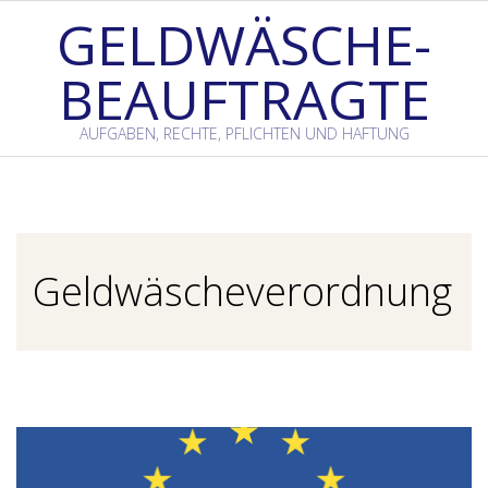
Skip
GELDWÄSCHE-
to
BEAUFTRAGTE
content
AUFGABEN, RECHTE, PFLICHTEN UND HAFTUNG
Primary
Navigation
Menu
Geldwäscheverordnung