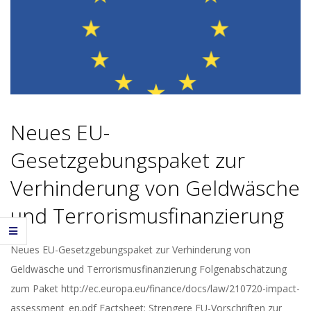
Neues EU-
Gesetzgebungspaket zur
Verhinderung von Geldwäsche
und Terrorismusfinanzierung
2021-
Neues EU-Gesetzgebungspaket zur Verhinderung von
07-
Geldwäsche und Terrorismusfinanzierung Folgenabschätzung
21
zum Paket http://ec.europa.eu/finance/docs/law/210720-impact-
assessment_en.pdf Factsheet: Strengere EU-Vorschriften zur