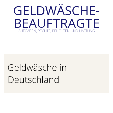
Skip
GELDWÄSCHE-
to
BEAUFTRAGTE
content
AUFGABEN, RECHTE, PFLICHTEN UND HAFTUNG
Primary
Navigation
Menu
Geldwäsche in
Deutschland