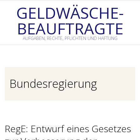
Skip
GELDWÄSCHE-
to
BEAUFTRAGTE
content
AUFGABEN, RECHTE, PFLICHTEN UND HAFTUNG
Primary
Navigation
Menu
Bundesregierung
RegE: Entwurf eines Gesetzes