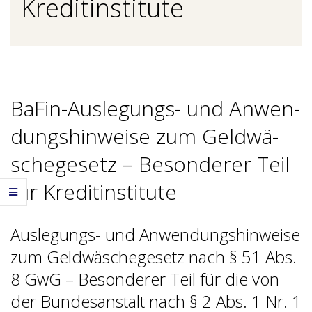
Kre­dit­in­sti­tu­te
BaFin-Aus­le­gungs- und An­wen­
dungs­hin­wei­se zum Geld­wä­
sche­ge­setz – Be­son­de­rer Teil
für Kre­dit­in­sti­tu­te
Auslegungs- und Anwendungshinweise
zum Geldwäschegesetz nach § 51 Abs.
8 GwG – Besonderer Teil für die von
der Bundesanstalt nach § 2 Abs. 1 Nr. 1