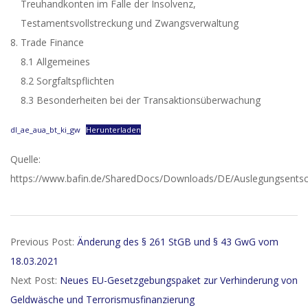
Treuhandkonten im Falle der Insolvenz,
Testamentsvollstreckung und Zwangsverwaltung
Trade Finance
8.1 Allgemeines
8.2 Sorgfaltspflichten
8.3 Besonderheiten bei der Transaktionsüberwachung
dl_ae_aua_bt_ki_gw
Herunterladen
Quelle:
https://www.bafin.de/SharedDocs/Downloads/DE/Auslegungsentsch
2021-
Previous Post:
Änderung des § 261 StGB und § 43 GwG vom
06-
18.03.2021
09
Next Post:
Neues EU-Gesetzgebungspaket zur Verhinderung von
Geldwäsche und Terrorismusfinanzierung