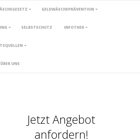
ÄSCHEGESETZ
GELDWÄSCHEPRÄVENTION
UNG
SELBSTSCHUTZ
INFOTHEK
TSQUELLEN
ÜBER UNS
Jetzt Angebot
anfordern!