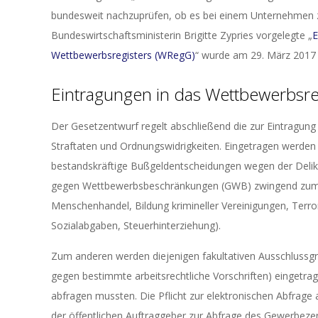
bundesweit nachzuprüfen, ob es bei einem Unternehmen 
Bundeswirtschaftsministerin Brigitte Zypries vorgelegte „
E
Wettbewerbsregisters (WRegG)
“ wurde am 29. März 2017
Eintragungen in das Wettbewerbsre
Der Gesetzentwurf regelt abschließend die zur Eintragu
Straftaten und Ordnungswidrigkeiten. Eingetragen werden 
bestandskräftige Bußgeldentscheidungen wegen der Delik
gegen Wettbewerbsbeschränkungen (GWB) zwingend zum 
Menschenhandel, Bildung krimineller Vereinigungen, Terr
Sozialabgaben, Steuerhinterziehung).
Zum anderen werden diejenigen fakultativen Ausschlussg
gegen bestimmte arbeitsrechtliche Vorschriften) eingetrag
abfragen mussten. Die Pflicht zur elektronischen Abfrage 
der öffentlichen Auftraggeber zur Abfrage des Gewerbez