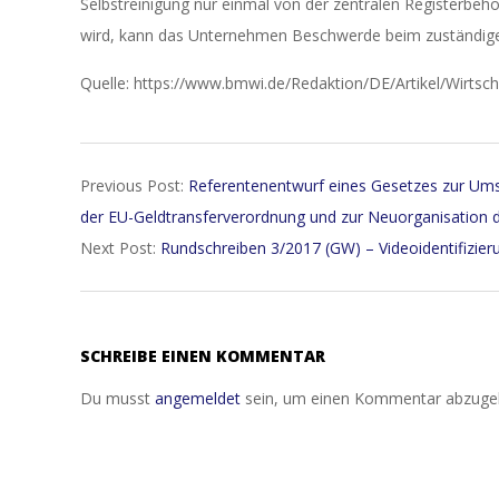
Selbstreinigung nur einmal von der zentralen Registerbeh
wird, kann das Unternehmen Beschwerde beim zuständige
Quelle: https://www.bmwi.de/Redaktion/DE/Artikel/Wirtsch
2017-
Previous Post:
Re­fe­ren­ten­ent­wurf ei­nes Ge­set­zes zur Um­
04-
der EU-Geldtrans­fer­ver­ord­nung und zur Neu­or­ga­ni­sa­ti­on der
07
Next Post:
Rundschreiben 3/2017 (GW) – Videoidentifizier
SCHREIBE EINEN KOMMENTAR
Du musst
angemeldet
sein, um einen Kommentar abzuge