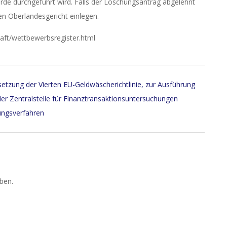
örde durchgeführt wird. Falls der Löschungsantrag abgelehnt
n Oberlandesgericht einlegen.
aft/wettbewerbsregister.html
set­zung der Vier­ten EU-Geld­wä­sche­richt­li­nie, zur Aus­füh­rung
 Zen­tral­stel­le für Fi­nanz­trans­ak­ti­ons­un­ter­su­chun­gen
ungsverfahren
ben.