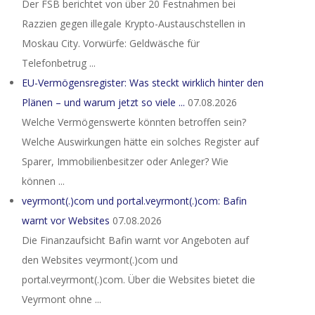
Der FSB berichtet von über 20 Festnahmen bei
Razzien gegen illegale Krypto-Austauschstellen in
Moskau City. Vorwürfe: Geldwäsche für
Telefonbetrug ...
EU-Vermögensregister: Was steckt wirklich hinter den
Plänen – und warum jetzt so viele ...
07.08.2026
Welche Vermögenswerte könnten betroffen sein?
Welche Auswirkungen hätte ein solches Register auf
Sparer, Immobilienbesitzer oder Anleger? Wie
können ...
veyrmont(.)com und portal.veyrmont(.)com: Bafin
warnt vor Websites
07.08.2026
Die Finanzaufsicht Bafin warnt vor Angeboten auf
den Websites veyrmont(.)com und
portal.veyrmont(.)com. Über die Websites bietet die
Veyrmont ohne ...