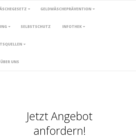
ÄSCHEGESETZ
GELDWÄSCHEPRÄVENTION
UNG
SELBSTSCHUTZ
INFOTHEK
TSQUELLEN
ÜBER UNS
Jetzt Angebot
anfordern!