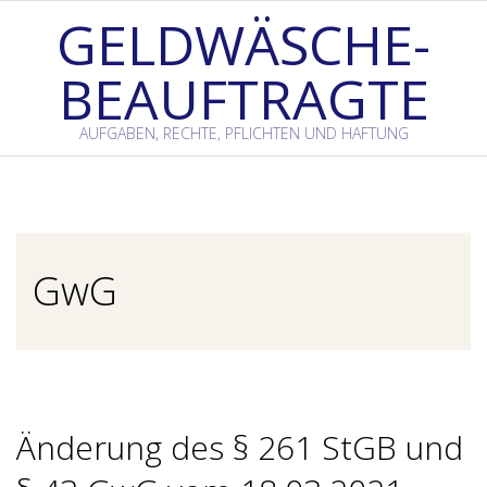
Skip
GELDWÄSCHE-
to
BEAUFTRAGTE
content
AUFGABEN, RECHTE, PFLICHTEN UND HAFTUNG
Primary
Navigation
Menu
GwG
Änderung des § 261 StGB und