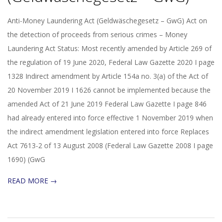
2020-
Anti-Money Laundering Act (Geldwäschegesetz – GwG) Act on
10-
the detection of proceeds from serious crimes – Money
03
Laundering Act Status: Most recently amended by Article 269 of
the regulation of 19 June 2020, Federal Law Gazette 2020 I page
1328 Indirect amendment by Article 154a no. 3(a) of the Act of
20 November 2019 I 1626 cannot be implemented because the
amended Act of 21 June 2019 Federal Law Gazette I page 846
had already entered into force effective 1 November 2019 when
the indirect amendment legislation entered into force Replaces
Act 7613-2 of 13 August 2008 (Federal Law Gazette 2008 I page
1690) (GwG
READ MORE →