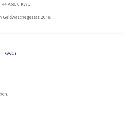
§ 44 Abs. 6 KWG.
m Geldwäschegesetz 2018;
z – GwG)
ben.