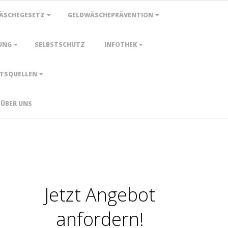
ÄSCHEGESETZ
GELDWÄSCHEPRÄVENTION
UNG
SELBSTSCHUTZ
INFOTHEK
TSQUELLEN
ÜBER UNS
Jetzt Angebot
anfordern!