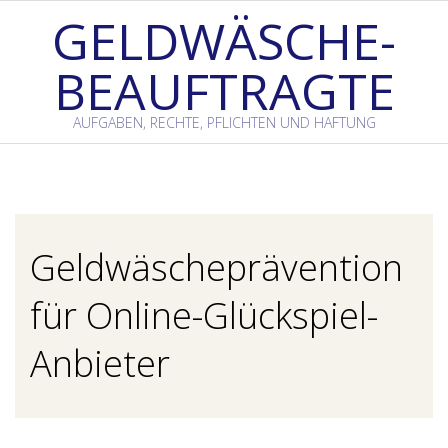
Skip
GELDWÄSCHE-
to
BEAUFTRAGTE
content
AUFGABEN, RECHTE, PFLICHTEN UND HAFTUNG
Primary
Navigation
Menu
Geldwäscheprävention
für Online-Glückspiel-
Anbieter