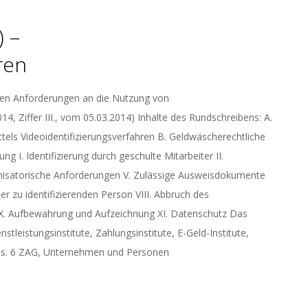
 –
ren
ren Anforderungen an die Nutzung von
4, Ziffer III., vom 05.03.2014) Inhalte des Rundschreibens: A.
tels Videoidentifizierungsverfahren B. Geldwäscherechtliche
g I. Identifizierung durch geschulte Mitarbeiter II.
ganisatorische Anforderungen V. Zulässige Ausweisdokumente
r zu identifizierenden Person VIII. Abbruch des
N X. Aufbewahrung und Aufzeichnung XI. Datenschutz Das
nstleistungsinstitute, Zahlungsinstitute, E-Geld-Institute,
a Abs. 6 ZAG, Unternehmen und Personen