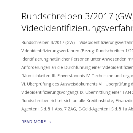
Rundschreiben 3/2017 (GW)
Videoidentifizierungsverfah
2017-
Rundschreiben 3/2017 (GW) – Videoidentifizierungsverfah
04-
Videoidentifizierungsverfahren (Bezug: Rundschreiben 1/201
10
Identifizierung natürlicher Personen unter Anwesenden mit
Anforderungen an die Durchführung einer Videoidentifizierun
Räumlichkeiten III. Einverständnis IV. Technische und or
VI. Überprüfung des Ausweisdokuments VII. Überprüfung de
Videoidentifizierungsvorgangs IX. Übermittlung einer TA
Rundschreiben richtet sich an alle Kreditinstitute, Finanzdie
Agenten i.S.d. § 1 Abs. 7 ZAG, E-Geld-Agenten i.S.d. § 1
READ MORE →