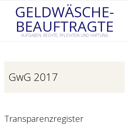
Skip
GELDWÄSCHE-
to
BEAUFTRAGTE
content
AUFGABEN, RECHTE, PFLICHTEN UND HAFTUNG
Primary
Navigation
Menu
GwG 2017
Transparenzregister