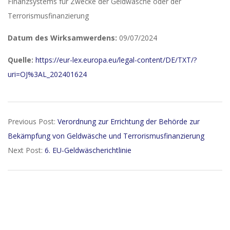
Finanzsystems für Zwecke der Geldwäsche oder der
Terrorismusfinanzierung
Datum des Wirksamwerdens:
09/07/2024
Quelle:
https://eur-lex.europa.eu/legal-content/DE/TXT/?
uri=OJ%3AL_202401624
2024-
Previous Post:
Verordnung zur Errichtung der Behörde zur
06-
Bekämpfung von Geldwäsche und Terrorismusfinanzierung
28
Next Post:
6. EU-Geldwäscherichtlinie