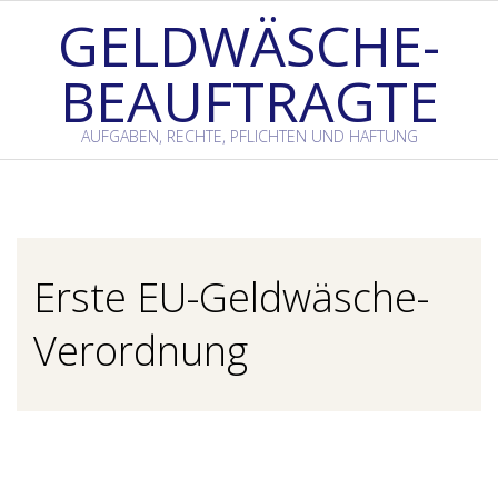
Skip
GELDWÄSCHE-
to
BEAUFTRAGTE
content
AUFGABEN, RECHTE, PFLICHTEN UND HAFTUNG
Primary
Navigation
Menu
Erste EU-Geldwäsche-
Verordnung