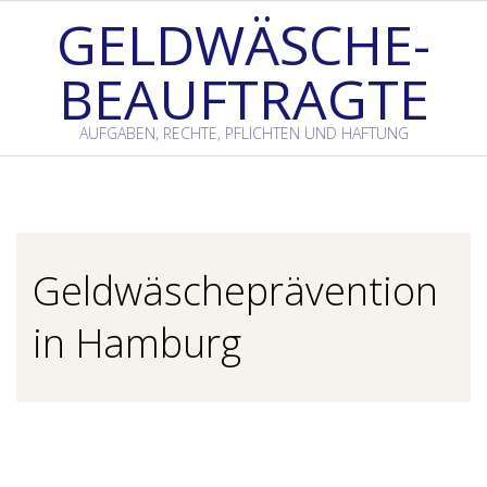
Skip
GELDWÄSCHE-
to
BEAUFTRAGTE
content
AUFGABEN, RECHTE, PFLICHTEN UND HAFTUNG
Primary
Navigation
Menu
Geldwäscheprävention
in Hamburg