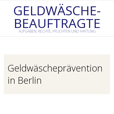
Skip
GELDWÄSCHE-
to
BEAUFTRAGTE
content
AUFGABEN, RECHTE, PFLICHTEN UND HAFTUNG
Primary
Navigation
Menu
Geldwäscheprävention
in Berlin